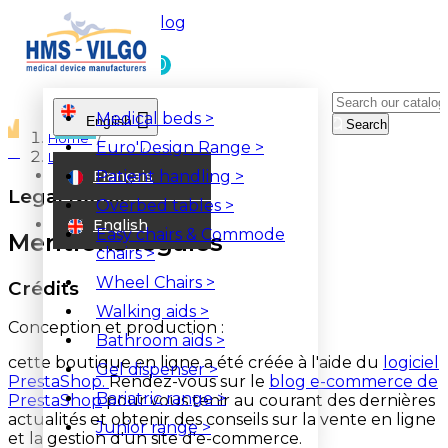
Blog
0

Medical beds
>
English

Search
Home
Euro'Design Range
>
ator
Legal Notice
Français
Patient handling
>
Legal Notice
Overbed tables
>
English
Easy chairs & Commode
Mentions légales
chairs
>
Wheel Chairs
>
Crédits
Walking aids
>
Conception et production :
Bathroom aids
>
cette boutique en ligne a été créée à l'aide du
logiciel
Gel dispenser
>
PrestaShop.
Rendez-vous sur le
blog e-commerce de
Bariatric range
>
PrestaShop
pour vous tenir au courant des dernières
actualités et obtenir des conseils sur la vente en ligne
Junior range
>
et la gestion d'un site d'e-commerce.