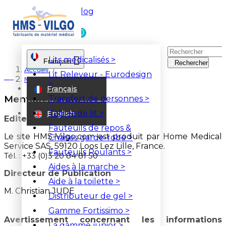
Blog
0

Lits médicalisés
>
Français

Rechercher
Accueil
Lit Releveur - Eurodesign
ateur
Mentions légales
>
Français
Mentions légales
Transfert de personnes
>
Tables de lit
>
English
Editeurs
Fauteuils de repos &
Le site HMS-Vilgo.com est produit par Home Medical
Chaises garde-robe
>
Service SAS, 59120 Loos Lez Lille, France.
Fauteuils Roulants
>
Tél. : +33 (0)3 20 84 81 50
Aides à la marche
>
Directeur de Publication
Aide à la toilette
>
M. Christian JUDE
Distributeur de gel
>
Gamme Fortissimo
>
Avertissement concernant les informations
La gamme junior
>