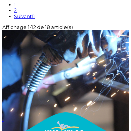
1
2
Suivant

Affichage 1-12 de 18 article(s)