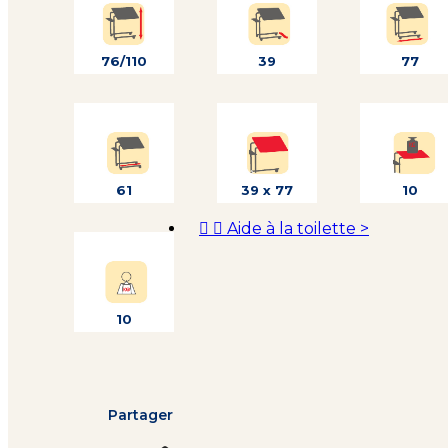
76/110
39
77
61
39 x 77
10


Aide à la toilette
>
10
Partager