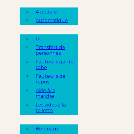
A pédale
Automatique
Lit
Transfert de
personnes
Fauteuils garde
robe
Fauteuils de
repos
Aide à la
marche
Les aides à la
toilette
Berceaux