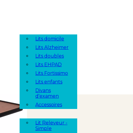
Lits domicile
Lits Alzheimer
Lits doubles
Lits EHPAD
Lits Fortissimo
Lits enfants
Divans
d'examen
Accessoires
Lit Releveur -
Simple