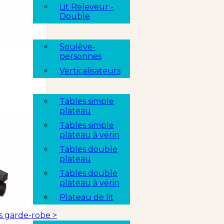
Lit Releveur -
Double
Soulève-
personnes
Verticalisateurs
Tables simple
plateau
Tables simple
plateau à vérin
Tables double
plateau
Tables double
plateau à vérin
Plateau de lit
es garde-robe
>