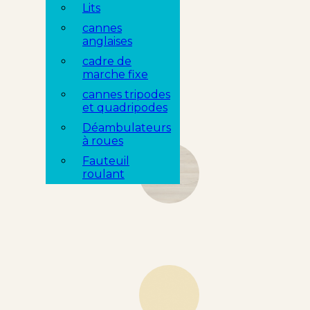
Lits
cannes
anglaises
cadre de
marche fixe
cannes tripodes
et quadripodes
Déambulateurs
à roues
Fauteuil
roulant