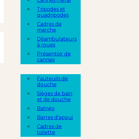
Cannes métal
Tripodes et
quadripodes
Cadres de
marche
Déambulateurs
à roues
Présentoir de
cannes
Fauteuils de
douche
Sièges de bain
et de douche
Balnéo
Barres d'appui
Cadres de
toilette