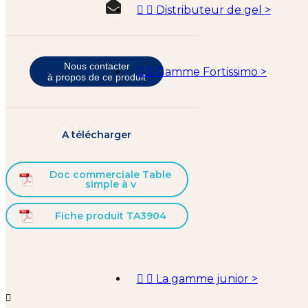


Distributeur de gel
>
Nous contacter


Gamme Fortissimo
>
à propos de ce produit
A télécharger
Doc commerciale Table
simple à v
Fiche produit TA3904


La gamme junior
>
