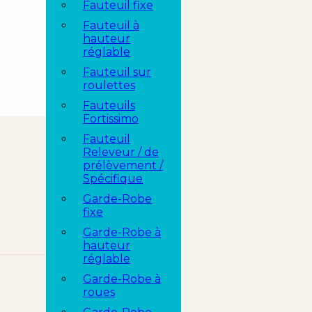
Fauteuil fixe
Fauteuil à
hauteur
réglable
Fauteuil sur
roulettes
Fauteuils
Fortissimo
Fauteuil
Releveur / de
prélèvement /
Spécifique
Garde-Robe
fixe
Garde-Robe à
hauteur
réglable
Garde-Robe à
roues