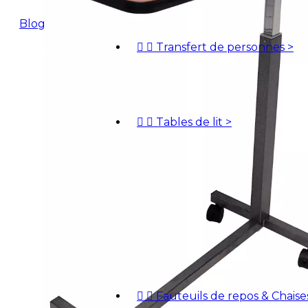
Blog


Transfert de personnes
>
Devis


Tables de lit
>


Fauteuils de repos & Chais