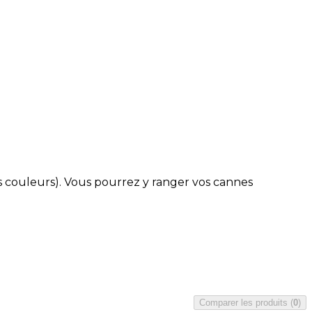
os couleurs). Vous pourrez y ranger vos cannes
Comparer les produits
(
0
)