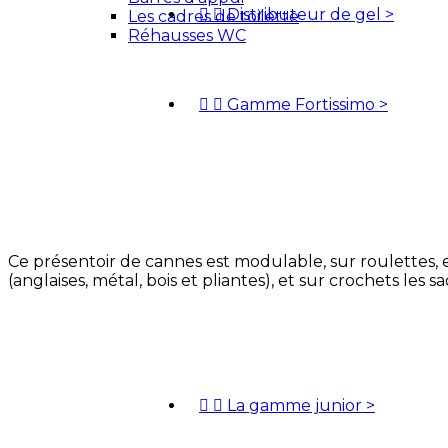


Distributeur de gel
>
Les cadres de toilette
Réhausses WC


Gamme Fortissimo
>
Ce présentoir de cannes est modulable, sur roulettes, 
(anglaises, métal, bois et pliantes), et sur crochets l


La gamme junior
>