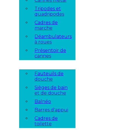
Cannes métal
Tripodes et
quadripodes
Cadres de
marche
Déambulateurs
à roues
Présentoir de
cannes
Fauteuils de
douche
Sièges de bain
et de douche
Balnéo
Barres d'appui
Cadres de
toilette