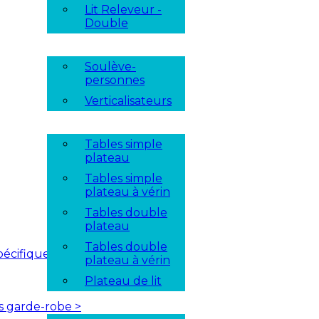
Lit Releveur -
Double
Soulève-
personnes
Verticalisateurs
Tables simple
plateau
Tables simple
plateau à vérin
Tables double
plateau
Tables double
pécifique
plateau à vérin
Plateau de lit
es garde-robe
>