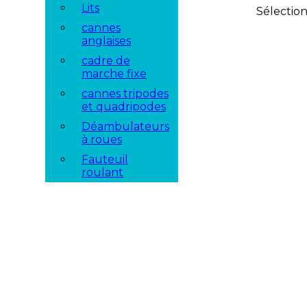
Lits
Sélectio
cannes
anglaises
cadre de
marche fixe
cannes tripodes
et quadripodes
Déambulateurs
à roues
Fauteuil
roulant