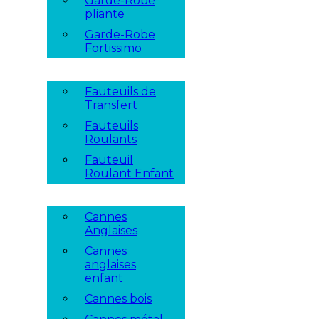
Garde-Robe
pliante
Garde-Robe
Fortissimo
Fauteuils de
Transfert
Fauteuils
Roulants
Fauteuil
Roulant Enfant
Cannes
Anglaises
Cannes
anglaises
enfant
Cannes bois