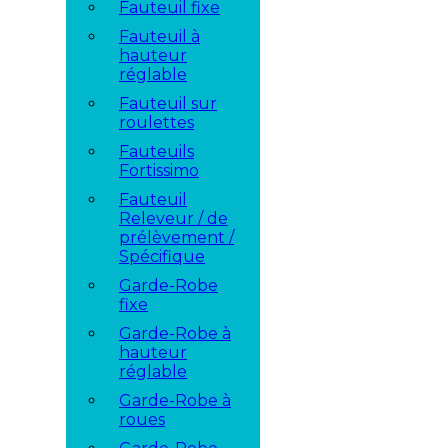
Fauteuil fixe
Fauteuil à
hauteur
réglable
Fauteuil sur
roulettes
Fauteuils
Fortissimo
Fauteuil
Releveur / de
prélèvement /
Spécifique
Garde-Robe
fixe
Garde-Robe à
hauteur
réglable
Garde-Robe à
roues