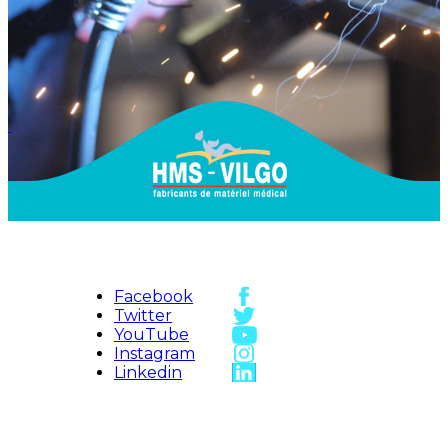
Facebook
Twitter
YouTube
Instagram
Linkedin
HMS-VILGO
Plan d'accès
Plan du site
Nous
HMS Vilgo ©
2026