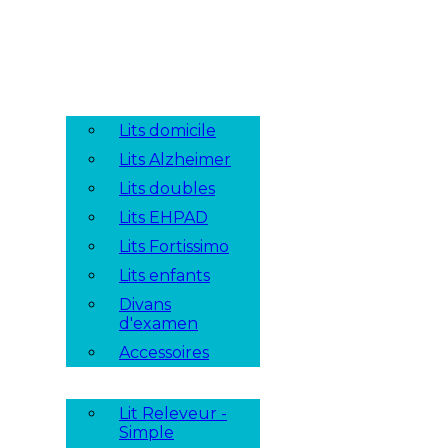
Lits domicile
Lits Alzheimer
Lits doubles
Lits EHPAD
Lits Fortissimo
Lits enfants
Divans
d'examen
Accessoires
Lit Releveur -
Simple