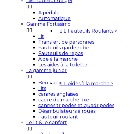
Distributeur de gel


A pédale
Automatique
Gamme Fortissimo




Fauteuils Roulants
>
Lit
Transfert de personnes
Fauteuils garde robe
Fauteuils de repos
Aide à la marche
Les aides à la toilette
La gamme junior


Berceaux


Aides à la marche
>
Lits
cannes anglaises
cadre de marche fixe
cannes tripodes et quadripodes
Déambulateurs à roues
Fauteuil roulant
Le lit & le confort

