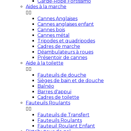
Garde-Robe Fortissimo
Aides à la marche


Cannes Anglaises
Cannes anglaises enfant
Cannes bois
Cannes métal
Tripodes et quadripodes
Cadres de marche
Déambulateurs à roues
Présentoir de cannes
Aide à la toilette


Fauteuils de douche
Sièges de bain et de douche
Balnéo
Barres d'appui
Cadres de toilette
Fauteuils Roulants


Fauteuils de Transfert
Fauteuils Roulants
Fauteuil Roulant Enfant