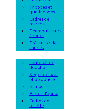
Cannes métal
Tripodes et
quadripodes
Cadres de
marche
Déambulateurs
à roues
Présentoir de
cannes
Fauteuils de
douche
Sièges de bain
et de douche
Balnéo
Barres d'appui
Cadres de
toilette