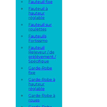
Fauteuil fixe
Fauteuil à
hauteur
réglable
Fauteuil sur
roulettes
Fauteuils
Fortissimo
Fauteuil
Releveur / de
prélèvement /
Spécifique
Garde-Robe
fixe
Garde-Robe à
hauteur
réglable
Garde-Robe à
roues