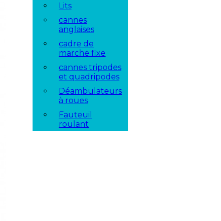
Lits
cannes
anglaises
cadre de
marche fixe
cannes tripodes
et quadripodes
Déambulateurs
à roues
Fauteuil
roulant