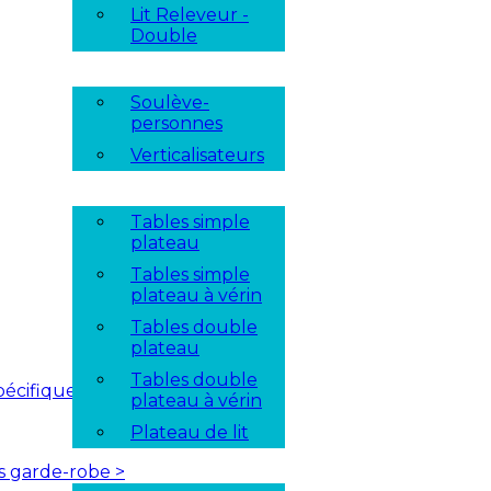
Lit Releveur -
Double
Soulève-
personnes
Verticalisateurs
Tables simple
plateau
Tables simple
plateau à vérin
Tables double
plateau
Tables double
pécifique
plateau à vérin
Plateau de lit
es garde-robe
>