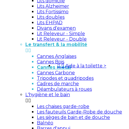
Lits domicile
Lits Alzheimer
Lits Fortissimo
Lits doubles
Lits EHPAD
Divans d'examen
Lit Releveur - Simple
Lit Releveur - Double
Le transfert & la mobilité


Cannes Anglaises
Cannes Bois


Aide à la toilette
>
Cannes métal
Cannes Carbone
Tripodes et quadripodes
Cadres de marche
Déambulateurs à roues
L'hygiène et le bain


Les chaises garde-robe
Les fauteuils Garde-Robe de douche
Les sièges de bain et de douche
Balnéo
Barres d'appui