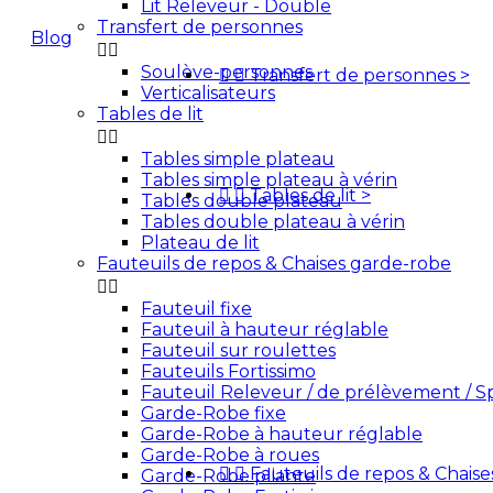
Lit Releveur - Double
Transfert de personnes
Blog


Soulève-personnes


Transfert de personnes
>
Devis
Verticalisateurs
Tables de lit


Tables simple plateau
Tables simple plateau à vérin


Tables de lit
>
Tables double plateau
Tables double plateau à vérin
Plateau de lit
Fauteuils de repos & Chaises garde-robe


Fauteuil fixe
Fauteuil à hauteur réglable
Fauteuil sur roulettes
Fauteuils Fortissimo
Fauteuil Releveur / de prélèvement / S
Garde-Robe fixe
Garde-Robe à hauteur réglable
Garde-Robe à roues


Fauteuils de repos & Chais
Garde-Robe pliante