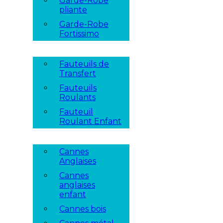
Garde-Robe
pliante
Garde-Robe
Fortissimo
Fauteuils de
Transfert
Fauteuils
Roulants
Fauteuil
Roulant Enfant
Cannes
Anglaises
Cannes
anglaises
enfant
Cannes bois