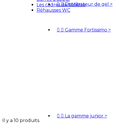


Distributeur de gel
>
Les cadres de toilette
Réhausses WC


Gamme Fortissimo
>


La gamme junior
>
Il y a 10 produits.