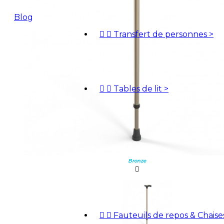
Blog


Transfert de personnes
>
Devis


Tables de lit
>
Bronze



Fauteuils de repos & Chais