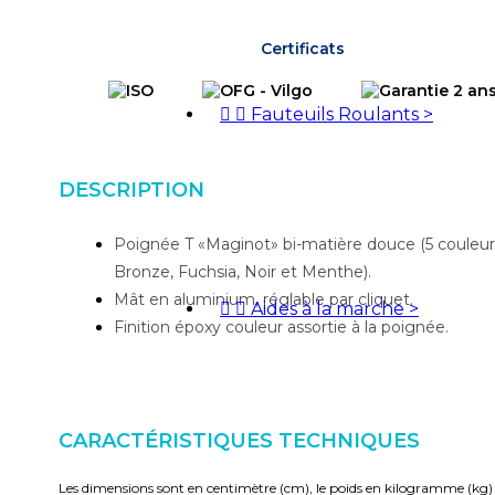
Certificats


Fauteuils Roulants
>
DESCRIPTION
Poignée T «Maginot» bi-matière douce (5 couleurs
Bronze, Fuchsia, Noir et Menthe).
Mât en aluminium, réglable par cliquet.


Aides à la marche
>
Finition époxy couleur assortie à la poignée.
CARACTÉRISTIQUES TECHNIQUES
Les dimensions sont en centimètre (cm), le poids en kilogramme (kg)