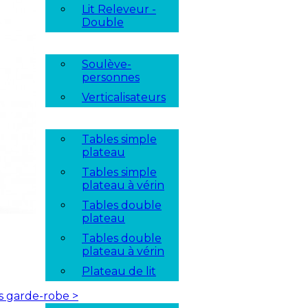
Lit Releveur -
Double
Soulève-
personnes
Verticalisateurs
Tables simple
plateau
Tables simple
plateau à vérin
Tables double
plateau
Tables double
plateau à vérin
Plateau de lit
es garde-robe
>