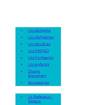
Lits domicile
Lits Alzheimer
Lits doubles
Lits EHPAD
Lits Fortissimo
Lits enfants
Divans
d'examen
Accessoires
Lit Releveur -
Simple