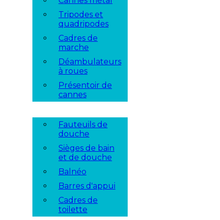
Cannes métal
Tripodes et
quadripodes
Cadres de
marche
Déambulateurs
à roues
Présentoir de
cannes
Fauteuils de
douche
Sièges de bain
et de douche
Balnéo
Barres d'appui
Cadres de
toilette