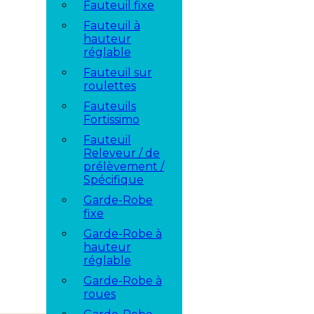
Fauteuil fixe
Fauteuil à
hauteur
réglable
Fauteuil sur
roulettes
Fauteuils
Fortissimo
Fauteuil
Releveur / de
prélèvement /
Spécifique
Garde-Robe
fixe
Garde-Robe à
hauteur
réglable
Garde-Robe à
roues