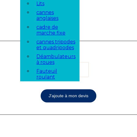
Lits
cannes
anglaises
cadre de
marche fixe
cannes tripodes
et quadripodes
Quantité
Déambulateurs
à roues
Fauteuil
roulant
J'ajoute à mon devis