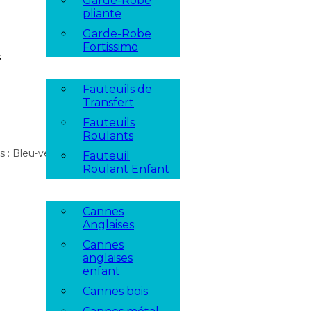
Garde-Robe
pliante
Garde-Robe
Fortissimo
Fauteuils de
Transfert
Fauteuils
Roulants
 : Bleu-vert,
Fauteuil
Roulant Enfant
Cannes
Anglaises
Cannes
anglaises
enfant
Cannes bois