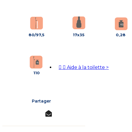
80/97,5
17x35
0,28


Aide à la toilette
>
110
Partager