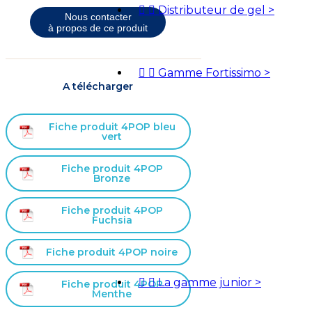


Distributeur de gel
>
Nous contacter
à propos de ce produit


Gamme Fortissimo
>
A télécharger
Fiche produit 4POP bleu
vert
Fiche produit 4POP
Bronze
Fiche produit 4POP
Fuchsia
Fiche produit 4POP noire


La gamme junior
>
Fiche produit 4POP
Menthe