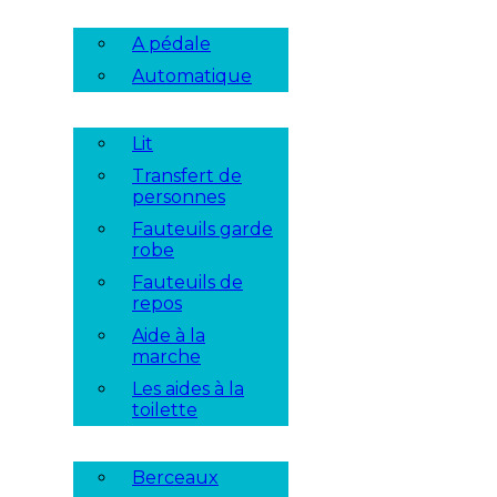
A pédale
Automatique
Lit
Transfert de
personnes
Fauteuils garde
robe
Fauteuils de
repos
Aide à la
marche
Les aides à la
toilette
Berceaux