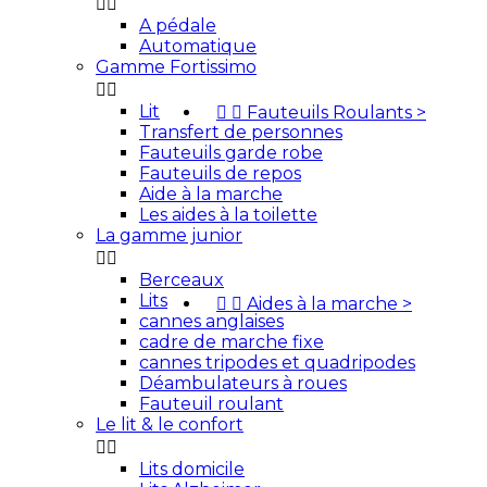


A pédale
Automatique
Gamme Fortissimo


Lit


Fauteuils Roulants
>
Transfert de personnes
Fauteuils garde robe
Fauteuils de repos
Aide à la marche
Les aides à la toilette
La gamme junior


Berceaux
Lits


Aides à la marche
>
cannes anglaises
cadre de marche fixe
cannes tripodes et quadripodes
Déambulateurs à roues
Fauteuil roulant
Le lit & le confort


Lits domicile