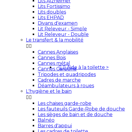
Lits Alzheimer
Lits Fortissimo
Lits doubles
Lits EHPAD
Divans d'examen
Lit Releveur - Simple
Lit Releveur - Double
Le transfert & la mobilité


Cannes Anglaises
Cannes Bois
Cannes métal


Aide à la toilette
>
Cannes Carbone
Tripodes et quadripodes
Cadres de marche
Déambulateurs à roues
L'hygiène et le bain


Les chaises garde-robe
Les fauteuils Garde-Robe de douche
Les sièges de bain et de douche
Balnéo
Barres d'appui
Les cadres de toilette