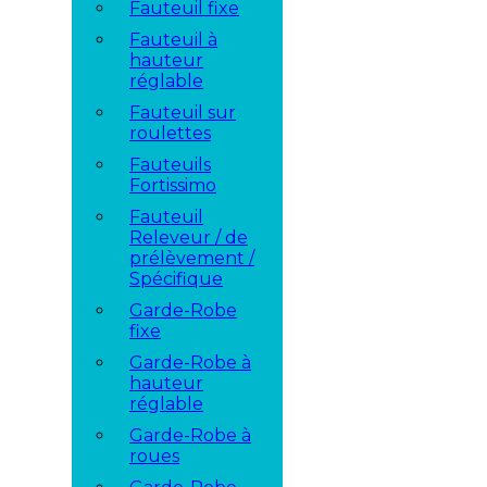
Fauteuil fixe
Fauteuil à
hauteur
réglable
Fauteuil sur
roulettes
Fauteuils
Fortissimo
Fauteuil
Releveur / de
prélèvement /
Spécifique
Garde-Robe
fixe
Garde-Robe à
hauteur
réglable
Garde-Robe à
roues