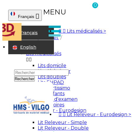
0
MENU

Français



Lits médicalisés
>
Accueil
Français
Transfert de personnes
English
Accueil
Lits médicalisés


Lits domicile
Lits Alzheimer
Lits doubles
Rechercher
Lits EHPAD
Lits Fortissimo
Lits enfants
Divans d'examen
Accessoires
Lit Releveur - Eurodesign


Lit Releveur - Eurodesign
>


Lit Releveur - Simple
Lit Releveur - Double
Connexion