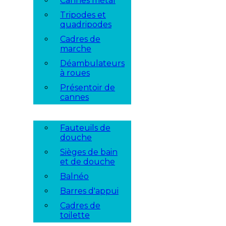
Cannes métal
Tripodes et
quadripodes
Cadres de
marche
Déambulateurs
à roues
Présentoir de
cannes
Fauteuils de
douche
Sièges de bain
et de douche
Balnéo
Barres d'appui
Cadres de
toilette