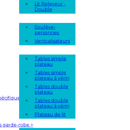
Lit Releveur -
Double
Soulève-
personnes
Verticalisateurs
Tables simple
plateau
Tables simple
plateau à vérin
Tables double
plateau
pécifique
Tables double
plateau à vérin
Plateau de lit
es garde-robe
>