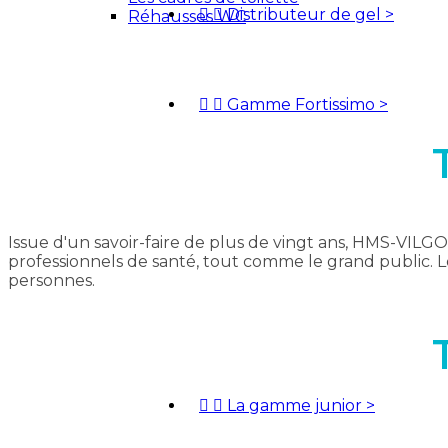


Distributeur de gel
>
Réhausses WC


Gamme Fortissimo
>
Issue d'un savoir-faire de plus de vingt ans, HMS-VIL
professionnels de santé, tout comme le grand public. 
personnes.


La gamme junior
>