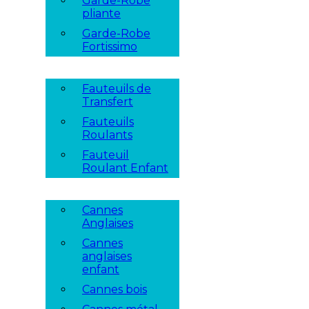
Garde-Robe
pliante
Garde-Robe
Fortissimo
Fauteuils de
Transfert
Fauteuils
Roulants
Fauteuil
Roulant Enfant
Cannes
Anglaises
Cannes
anglaises
enfant
Cannes bois