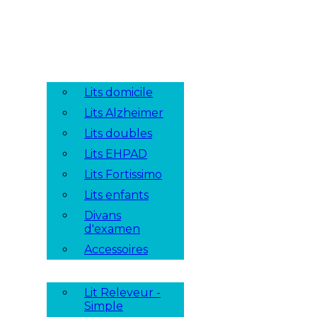
Lits domicile
Lits Alzheimer
Lits doubles
Lits EHPAD
Lits Fortissimo
Lits enfants
Divans
d'examen
Accessoires
Lit Releveur -
Simple