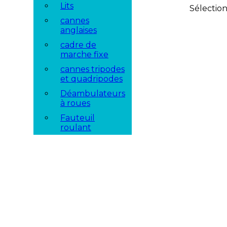
Lits
Sélectio
cannes
anglaises
cadre de
marche fixe
cannes tripodes
et quadripodes
Déambulateurs
à roues
Fauteuil
roulant