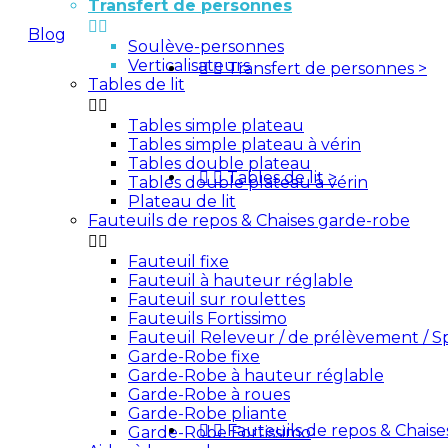
Transfert de personnes


Blog
Soulève-personnes
Verticalisateurs


Transfert de personnes
>
Devis
Tables de lit


Tables simple plateau
Tables simple plateau à vérin
Tables double plateau


Tables de lit
>
Tables double plateau à vérin
Plateau de lit
Fauteuils de repos & Chaises garde-robe


Fauteuil fixe
Fauteuil à hauteur réglable
Fauteuil sur roulettes
Fauteuils Fortissimo
Fauteuil Releveur / de prélèvement / S
Garde-Robe fixe
Garde-Robe à hauteur réglable
Garde-Robe à roues
Garde-Robe pliante


Fauteuils de repos & Chais
Garde-Robe Fortissimo