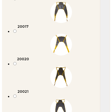
20017
20020
20021