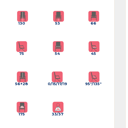
130
53
66
75
54
45
56+28
0/15/17/19
95°/135°
175
33/37