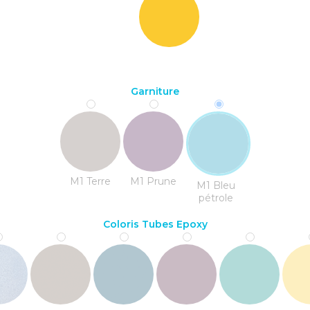
Garniture
M1 Terre
M1 Prune
M1 Bleu
pétrole
Coloris Tubes Epoxy