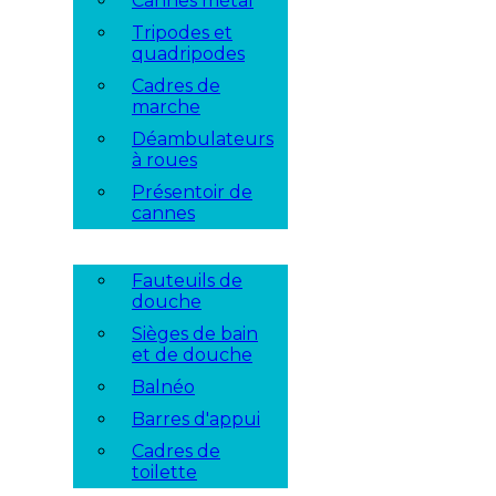
Cannes métal
Tripodes et
quadripodes
Cadres de
marche
Déambulateurs
à roues
Présentoir de
cannes
Fauteuils de
douche
Sièges de bain
et de douche
Balnéo
Barres d'appui
Cadres de
toilette