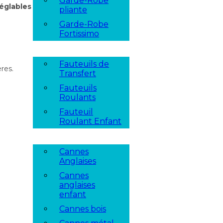
Garde-Robe
églables
en
pliante
Garde-Robe
Fortissimo
Fauteuils de
res.
Transfert
Fauteuils
Roulants
Fauteuil
Roulant Enfant
Cannes
Anglaises
Cannes
anglaises
enfant
Cannes bois