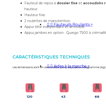
Fauteuil de repos à
dossier fixe
et
accoudoirs
r
hauteur.
Hauteur fixe.
2 roulettes de manutention.


Fauteuils Roulants
>
Appui tête indépendant et amovible.
Appui jambes en option :
Quiego 7500 à crémaillè
CARACTÉRISTIQUES TECHNIQUES


Aides à la marche
>
Les dimensions sont en centimètre (cm), le poids en kilogramme (kg)
120
43
66