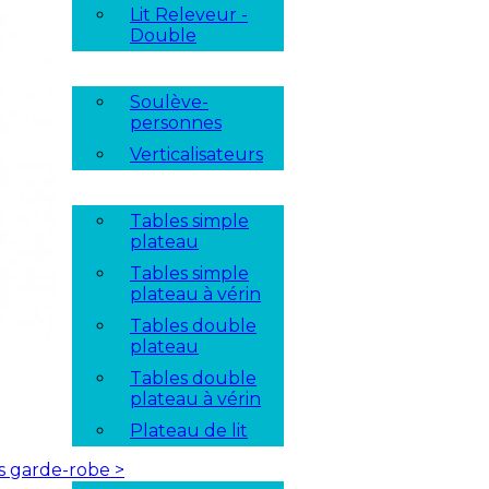
Lit Releveur -
Double
Soulève-
personnes
Verticalisateurs
Tables simple
plateau
Tables simple
plateau à vérin
Tables double
plateau
Tables double
plateau à vérin
Plateau de lit
es garde-robe
>