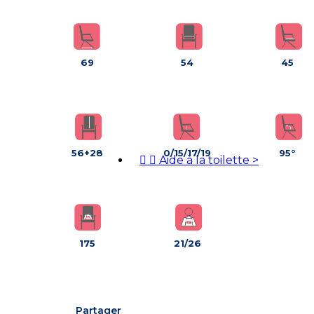
69
54
45
56+28
0/15/17/19
95°


Aide à la toilette
>
175
21/26
Partager