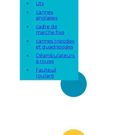
Lits
cannes
anglaises
cadre de
marche fixe
cannes tripodes
et quadripodes
Déambulateurs
à roues
Fauteuil
roulant