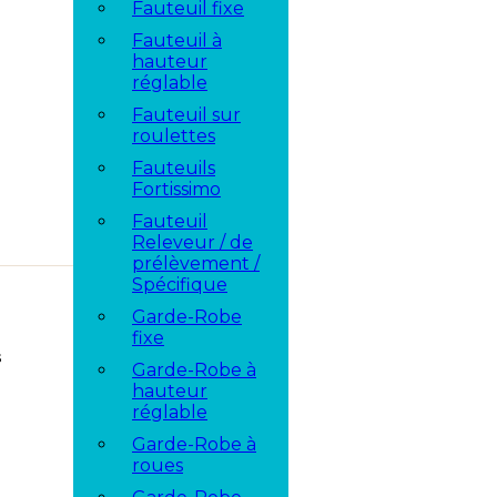
Fauteuil fixe
Fauteuil à
hauteur
réglable
Fauteuil sur
roulettes
Fauteuils
Fortissimo
Fauteuil
Releveur / de
prélèvement /
Spécifique
Garde-Robe
fixe
Garde-Robe à
hauteur
réglable
Garde-Robe à
roues