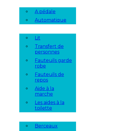
A pédale
Automatique
Lit
Transfert de
personnes
Fauteuils garde
robe
Fauteuils de
repos
Aide à la
marche
Les aides à la
toilette
Berceaux