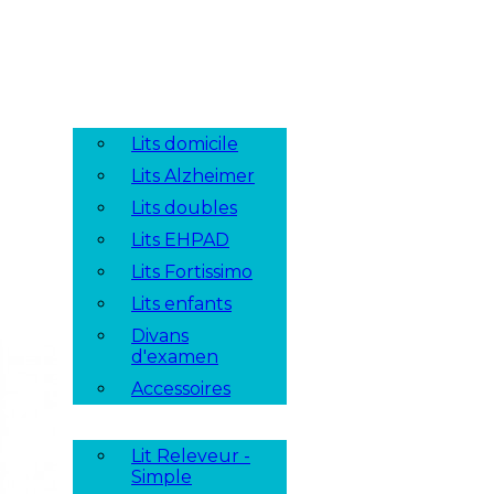
Lits domicile
Lits Alzheimer
Lits doubles
Lits EHPAD
Lits Fortissimo
Lits enfants
Divans
d'examen
Accessoires
Lit Releveur -
Simple