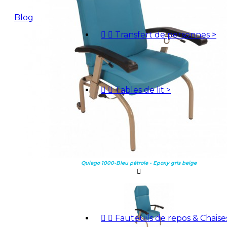
Blog


Transfert de personnes
>
Devis


Tables de lit
>
Quiego 1000-Bleu pétrole - Epoxy gris beige



Fauteuils de repos & Chais