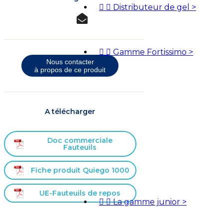


Distributeur de gel
>


Gamme Fortissimo
>
Nous contacter
à propos de ce produit
A télécharger
Doc commerciale
Fauteuils
Fiche produit Quiego 1000
UE-Fauteuils de repos


La gamme junior
>