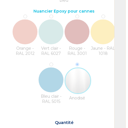
bleu
Nuancier Epoxy pour cannes
Orange -
Vert clair -
Rouge -
Jaune - RAL
RAL 2012
RAL 6027
RAL 3001
1018
Bleu clair -
Anodisé
RAL 5015
Quantité